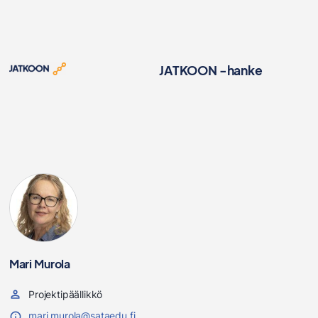
JATKOON -hanke
Mari Murola
Projektipäällikkö
mari.murola@sataedu.fi