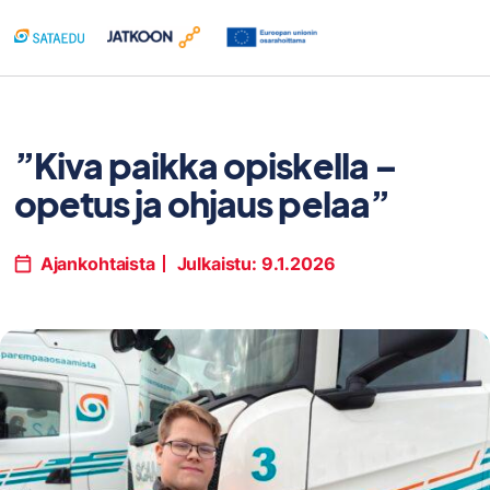
Siirry
sisältöön
”Kiva paikka opiskella –
opetus ja ohjaus pelaa”
Ajankohtaista
Julkaistu:
9.1.2026