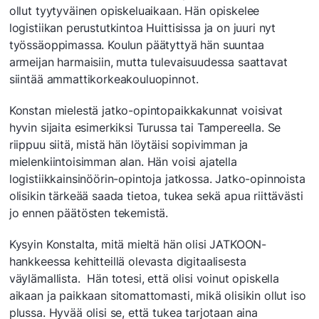
ollut tyytyväinen opiskeluaikaan. Hän opiskelee
logistiikan perustutkintoa Huittisissa ja on juuri nyt
työssäoppimassa. Koulun päätyttyä hän suuntaa
armeijan harmaisiin, mutta tulevaisuudessa saattavat
siintää ammattikorkeakouluopinnot.
Konstan mielestä jatko-opintopaikkakunnat voisivat
hyvin sijaita esimerkiksi Turussa tai Tampereella. Se
riippuu siitä, mistä hän löytäisi sopivimman ja
mielenkiintoisimman alan. Hän voisi ajatella
logistiikkainsinöörin-opintoja jatkossa. Jatko-opinnoista
olisikin tärkeää saada tietoa, tukea sekä apua riittävästi
jo ennen päätösten tekemistä.
Kysyin Konstalta, mitä mieltä hän olisi JATKOON-
hankkeessa kehitteillä olevasta digitaalisesta
väylämallista. Hän totesi, että olisi voinut opiskella
aikaan ja paikkaan sitomattomasti, mikä olisikin ollut iso
plussa. Hyvää olisi se, että tukea tarjotaan aina