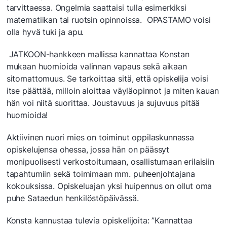
tarvittaessa. Ongelmia saattaisi tulla esimerkiksi
matematiikan tai ruotsin opinnoissa. OPASTAMO voisi
olla hyvä tuki ja apu.
JATKOON-hankkeen mallissa kannattaa Konstan
mukaan huomioida valinnan vapaus sekä aikaan
sitomattomuus. Se tarkoittaa sitä, että opiskelija voisi
itse päättää, milloin aloittaa väyläopinnot ja miten kauan
hän voi niitä suorittaa. Joustavuus ja sujuvuus pitää
huomioida!
Aktiivinen nuori mies on toiminut oppilaskunnassa
opiskelujensa ohessa, jossa hän on päässyt
monipuolisesti verkostoitumaan, osallistumaan erilaisiin
tapahtumiin sekä toimimaan mm. puheenjohtajana
kokouksissa. Opiskeluajan yksi huipennus on ollut oma
puhe Sataedun henkilöstöpäivässä.
Konsta kannustaa tulevia opiskelijoita: ”Kannattaa