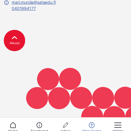
mari.murola@sataedu.fi
0401994177
Alkuun