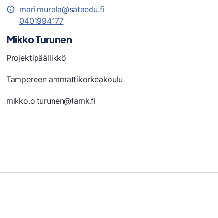
mari.murola@sataedu.fi
0401994177
Mikko Turunen
Projektipäällikkö
Tampereen ammattikorkeakoulu
mikko.o.turunen@tamk.fi