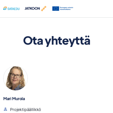
Siirry
sisältöön
Ota yhteyttä
Mari Murola
Projektipäällikkö